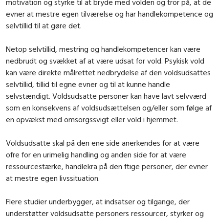
motivation og styrke til at bryde med volden og tror på, at de
evner at mestre egen tilværelse og har handlekompetence og
selvtillid til at gøre det.
Netop selvtillid, mestring og handlekompetencer kan være
nedbrudt og svækket af at være udsat for vold. Psykisk vold
kan være direkte målrettet nedbrydelse af den voldsudsattes
selvtillid, tillid til egne evner og til at kunne handle
selvstændigt. Voldsudsatte personer kan have lavt selvværd
som en konsekvens af voldsudsættelsen og/eller som følge af
en opvækst med omsorgssvigt eller vold i hjemmet.
Voldsudsatte skal på den ene side anerkendes for at være
ofre for en urimelig handling og anden side for at være
ressourcestærke, handlekra på den ftige personer, der evner
at mestre egen livssituation.
Flere studier underbygger, at indsatser og tilgange, der
understøtter voldsudsatte personers ressourcer, styrker og