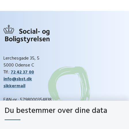
Lerchesgade 35, 5
5000 Odense C
Tlf.:
72 42 37 00
info@sbst.dk
sikkermail
EAN-nr.: 5798000354838
CVR-nr.: 26144698
Du bestemmer over dine data
social.dk