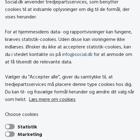
Social.dk anvender tredjepartsservices, som benytter
cookies til at indsamle oplysninger om dig til de formål, der
vises herunder.
Kontakt
Om social.dk
For at hjemmesidens data- og rapportvisninger kan fungere,
About social.dk
kræves statistik-cookies. Uden disse kan visningerne ikke
indlæses. Ønsker du ikke at acceptere statistik-cookies, kan
Tilgængelighedserklæring
du i stedet kontakte os på
info@social.dk
for at anmode om
Om brugen af cookies
at få tilsendt de relevante data.
Persondatapolitik
Vælger du "Accepter alle", giver du samtykke til, at
tredjepartsservices må placere denne type cookies hos dig.
Besøg også
Du kan til- og fravælge formål herunder og ændre dit valg når
som helst.
Læs mere om cookies
Social- og Boligstyrelsen
Choose cookies
Socialministeriet
Statistik
Hjælpemiddelbasen
Marketing
Center mod Menneskehandel