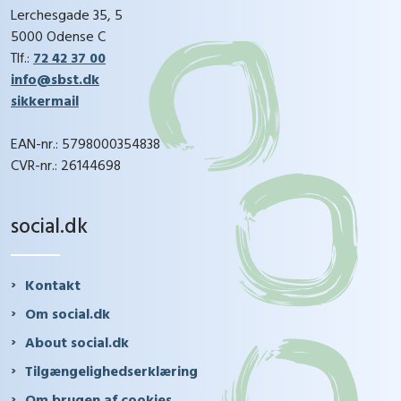
Lerchesgade 35, 5
5000 Odense C
Tlf.:
72 42 37 00
info@sbst.dk
sikkermail
EAN-nr.: 5798000354838
CVR-nr.: 26144698
social.dk
Kontakt
Om social.dk
About social.dk
Tilgængelighedserklæring
Om brugen af cookies