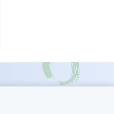
k
Besøg også