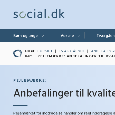
Børn og unge
Voksne
Tværgåe
Du er
FORSIDE
TVÆRGÅENDE
ANBEFALING
her:
PEJLEMÆRKE: ANBEFALINGER TIL KVAL
PEJLEMÆRKE:
Anbefalinger til kvalite
Pejlemærket for inddragelse handler om reel inddragelse af