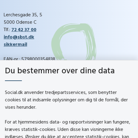
Lerchesgade 35, 5
5000 Odense C
Tlf.:
72 42 37 00
info@sbst.dk
sikkermail
EAN-nr.: 5798000354838
CVR-nr.: 26144698
Du bestemmer over dine data
social.dk
Social.dk anvender tredjepartsservices, som benytter
cookies til at indsamle oplysninger om dig til de formål, der
vises herunder.
Kontakt
Om social.dk
For at hjemmesidens data- og rapportvisninger kan fungere,
About social.dk
kræves statistik-cookies. Uden disse kan visningerne ikke
indlæses. Ønsker du ikke at acceptere statistik-cookies, kan
Tilgængelighedserklæring