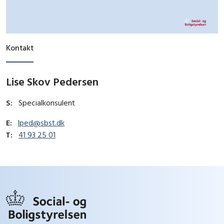
Kontakt
Lise Skov Pedersen
S:
Specialkonsulent
E:
lped@sbst.dk
T:
41 93 25 01