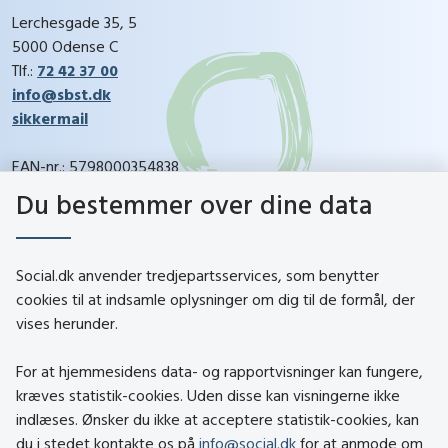
Lerchesgade 35, 5
5000 Odense C
Tlf.:
72 42 37 00
info@sbst.dk
sikkermail
EAN-nr.: 5798000354838
CVR-nr.: 26144698
Du bestemmer over dine data
social.dk
Social.dk anvender tredjepartsservices, som benytter
cookies til at indsamle oplysninger om dig til de formål, der
vises herunder.
Kontakt
Om social.dk
For at hjemmesidens data- og rapportvisninger kan fungere,
About social.dk
kræves statistik-cookies. Uden disse kan visningerne ikke
indlæses. Ønsker du ikke at acceptere statistik-cookies, kan
Tilgængelighedserklæring
du i stedet kontakte os på
info@social.dk
for at anmode om