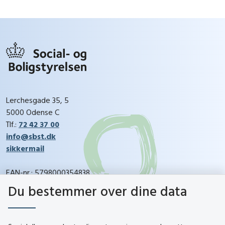
Lerchesgade 35, 5
5000 Odense C
Tlf.:
72 42 37 00
info@sbst.dk
sikkermail
EAN-nr.: 5798000354838
CVR-nr.: 26144698
Du bestemmer over dine data
social.dk