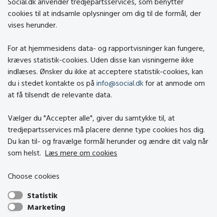
Social.dk anvender tredjepartsservices, som benytter
cookies til at indsamle oplysninger om dig til de formål, der
vises herunder.
Kontakt
Om social.dk
For at hjemmesidens data- og rapportvisninger kan fungere,
About social.dk
kræves statistik-cookies. Uden disse kan visningerne ikke
indlæses. Ønsker du ikke at acceptere statistik-cookies, kan
Tilgængelighedserklæring
du i stedet kontakte os på
info@social.dk
for at anmode om
Om brugen af cookies
at få tilsendt de relevante data.
Persondatapolitik
Vælger du "Accepter alle", giver du samtykke til, at
tredjepartsservices må placere denne type cookies hos dig.
Besøg også
Du kan til- og fravælge formål herunder og ændre dit valg når
som helst.
Læs mere om cookies
Social- og Boligstyrelsen
Choose cookies
Socialministeriet
Statistik
Hjælpemiddelbasen
Marketing
Center mod Menneskehandel