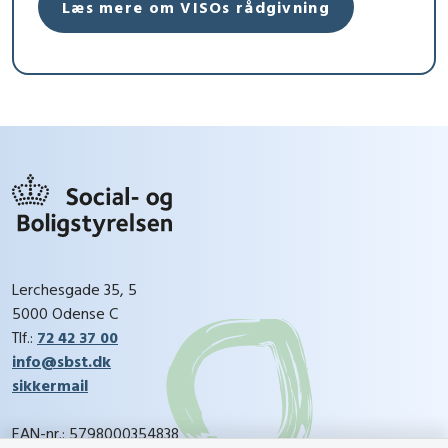
Læs mere om VISOs rådgivning
Lerchesgade 35, 5
5000 Odense C
Tlf.:
72 42 37 00
info@sbst.dk
sikkermail
EAN-nr.: 5798000354838