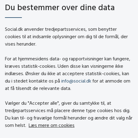
CVR-nr.: 26144698
Du bestemmer over dine data
social.dk
Social.dk anvender tredjepartsservices, som benytter
cookies til at indsamle oplysninger om dig til de formål, der
vises herunder.
Kontakt
Om social.dk
For at hjemmesidens data- og rapportvisninger kan fungere,
About social.dk
kræves statistik-cookies. Uden disse kan visningerne ikke
indlæses. Ønsker du ikke at acceptere statistik-cookies, kan
Tilgængelighedserklæring
du i stedet kontakte os på
info@social.dk
for at anmode om
Om brugen af cookies
at få tilsendt de relevante data.
Persondatapolitik
Vælger du "Accepter alle", giver du samtykke til, at
tredjepartsservices må placere denne type cookies hos dig.
Besøg også
Du kan til- og fravælge formål herunder og ændre dit valg når
som helst.
Læs mere om cookies
Social- og Boligstyrelsen