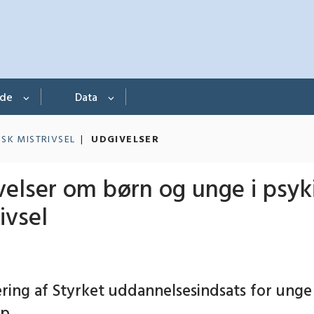
nde
Data
ISK MISTRIVSEL
UDGIVELSER
velser om børn og unge i psyk
ivsel
ering af Styrket uddannelsesindsats for ung
ap