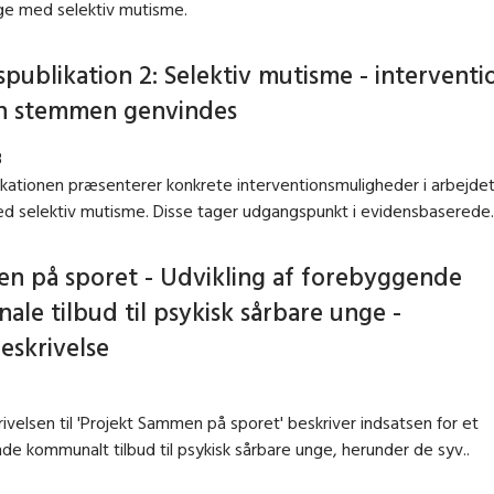
ge med selektiv mutisme.
publikation 2: Selektiv mutisme - interventio
n stemmen genvindes
3
ikationen præsenterer konkrete interventionsmuligheder i arbejde
d selektiv mutisme. Disse tager udgangspunkt i evidensbaserede.
n på sporet - Udvikling af forebyggende
le tilbud til psykisk sårbare unge -
skrivelse
velsen til 'Projekt Sammen på sporet' beskriver indsatsen for et
e kommunalt tilbud til psykisk sårbare unge, herunder de syv..