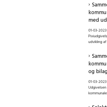
Samme
kommuna
med udv
01-03-2023
Pixiudgivel
udvikling a
Samme
kommuna
og bila
01-03-2023
Udgivelsen 
kommunale t