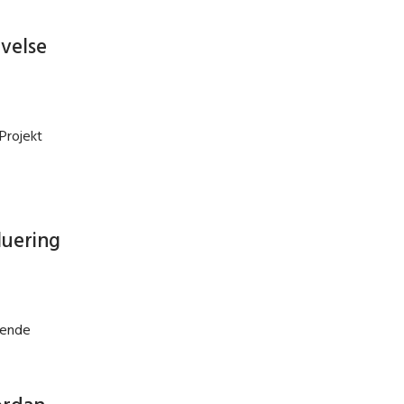
ivelse
Projekt
luering
gende