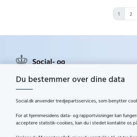
1
2
Du bestemmer over dine data
social.d
Lerchesgade 35, 5
5000 Odense C
Social.dk anvender tredjepartsservices, som benytter cookie
Tlf.:
72 42 37 00
Kontakt
info@sbst.dk
For at hjemmesidens data- og rapportvisninger kan fungere,
Om soci
sikkermail
acceptere statistik-cookies, kan du i stedet kontakte os 
About so
EAN-nr.: 5798000354838