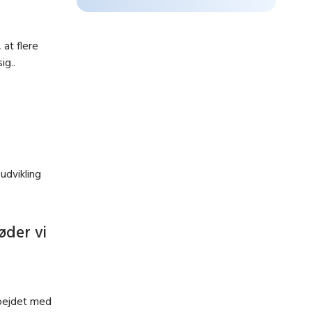
 at flere
ig..
udvikling
øder vi
rbejdet med