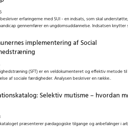
6
beskriver erfaringerne med SUI - en indsats, som skal understøtte,
andicap gennemfører en ungdomsuddannelse. Indsatsen knytter s
nernes implementering af Social
hedstræning
4
ighedstræning (SFT) er en veldokumenteret og effektiv metode til 
else af sociale færdigheder. Analysen beskriver en række..
ationskatalog: Selektiv mutisme – hvordan m
3
skataloget præsenterer pædagogiske tilgange og anbefalinger i a