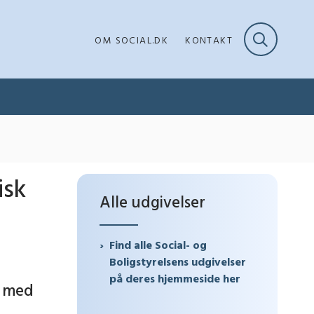
OM SOCIAL.DK
KONTAKT
isk
Alle udgivelser
Find alle Social- og
Boligstyrelsens udgivelser
på deres hjemmeside her
e med