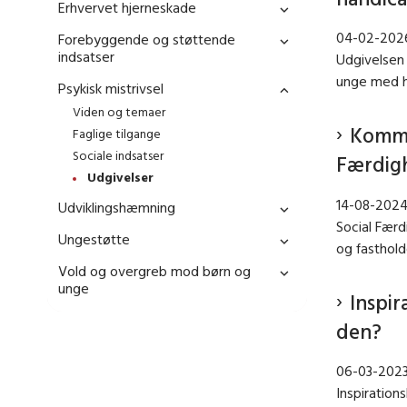
Erhvervet hjerneskade
04-02-202
Forebyggende og støttende
indsatser
Udgivelsen 
unge med h
Psykisk mistrivsel
Viden og temaer
Kommu
Faglige tilgange
Sociale indsatser
Færdig
Udgivelser
14-08-202
Udviklingshæmning
Social Færd
Ungestøtte
og fasthold
Vold og overgreb mod børn og
unge
Inspir
den?
06-03-202
Inspiration