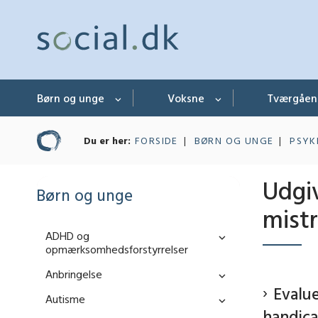
Børn og unge
Voksne
Tværgåe
Du er her:
FORSIDE
BØRN OG UNGE
PSYK
Udgi
Børn og unge
mistr
ADHD og
opmærksomhedsforstyrrelser
Anbringelse
Evalu
Autisme
handic