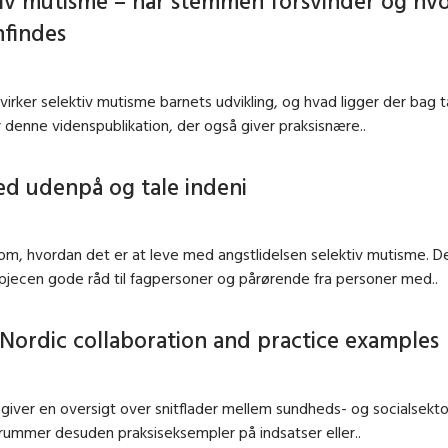
tiv mutisme – når stemmen forsvinder og hv
findes
irker selektiv mutisme barnets udvikling, og hvad ligger der bag
 denne videnspublikation, der også giver praksisnære..
ed udenpå og tale indeni
om, hvordan det er at leve med angstlidelsen selektiv mutisme. 
pjecen gode råd til fagpersoner og pårørende fra personer med..
Nordic collaboration and practice examples
giver en oversigt over snitflader mellem sundheds- og socialsekto
ummer desuden praksiseksempler på indsatser eller..