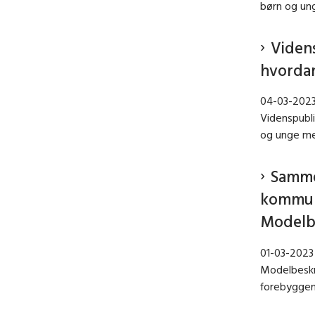
børn og un
Videns
hvorda
04-03-202
Videnspubl
og unge me
Samme
kommuna
Modelbe
01-03-2023
Modelbeskri
forebyggend