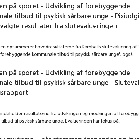
n på sporet - Udvikling af forebyggende
le tilbud til psykisk sårbare unge - Pixiudg
algte resultater fra slutevalueringen
sen opsummerer hovedresultaterne fra Rambølls slutevaluering af '
f forebyggende kommunale tilbud til psykisk sårbare unge', også..
n på sporet - Udvikling af forebyggende
le tilbud til psykisk sårbare unge - Sluteva
gsrapport
indeholder resultaterne fra udviklingen og modningen af forebyg
ilbud til psykisk sårbare unge. Evalueringen har fokus på..