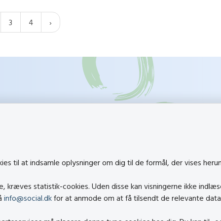
3
4
k
Besøg også
s til at indsamle oplysninger om dig til de formål, der vises heru
Social- og Boligstyrelsen
 kræves statistik-cookies. Uden disse kan visningerne ikke indlæs
al.dk
Socialministeriet
på
info@social.dk
for at anmode om at få tilsendt de relevante data
cial.dk
Hjælpemiddelbasen