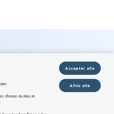
Accepter alle
nder.
Afvis alle
es. Ønsker du ikke at
.