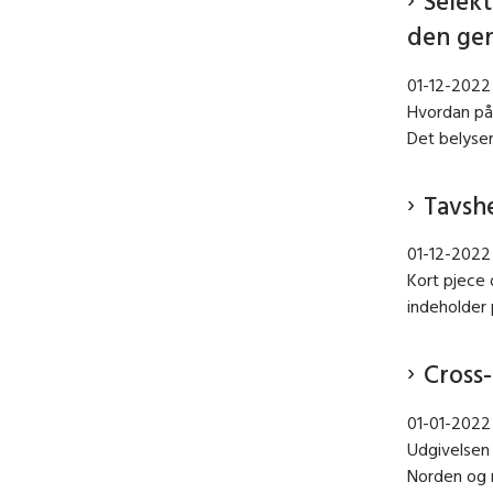
Selek
den gen
01-12-2022
Hvordan påv
Det belyser
Tavsh
01-12-2022
Kort pjece 
indeholder 
Cross-
01-01-2022
Udgivelsen 
Norden og r