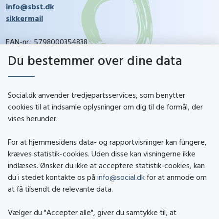
info@sbst.dk
sikkermail
EAN-nr.: 5798000354838
CVR-nr.: 26144698
Du bestemmer over dine data
social.dk
Social.dk anvender tredjepartsservices, som benytter
cookies til at indsamle oplysninger om dig til de formål, der
vises herunder.
Kontakt
Om social.dk
For at hjemmesidens data- og rapportvisninger kan fungere,
About social.dk
kræves statistik-cookies. Uden disse kan visningerne ikke
indlæses. Ønsker du ikke at acceptere statistik-cookies, kan
Tilgængelighedserklæring
du i stedet kontakte os på
info@social.dk
for at anmode om
Om brugen af cookies
at få tilsendt de relevante data.
Persondatapolitik
Vælger du "Accepter alle", giver du samtykke til, at