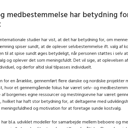
og medbestemmelse har betydning for
t
nternationale studier har vist, at det har betydning for, om menn
æmning spiser sundt, at de oplever selvbestemmelse ift. valg af ko
n til at spise sundt øges betydeligt, når personen støttes i selv a
lg og oplever det som meningsfuldt. Det vil sige, at oplevelsen a
dividuel, og derfor altid skal tilpasses individuelt.
en for en årrække, gennemført flere danske og nordiske projekter
st, hvor et gennemgående fokus har været selv- og medbestemm
e af borgernes egne ressourcer og mestringsevne har været gen
, hvilket har haft stor betydning for, at deltagerne med udviklin
 meningsfuldhed og motivation for at foretage sunde kostvalg.
 har bl.a. udviklet modeller for samarbejde mellem beboere og m