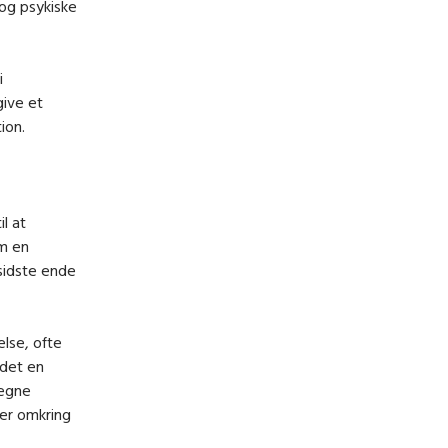
og psykiske
i
give et
ion.
l at
om en
 sidste ende
lse, ofte
 det en
 egne
er omkring