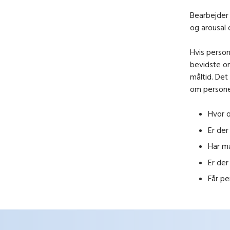
Bearbejder 
og arousal 
Hvis person
bevidste om
måltid. Det
om personen
Hvor 
Er der
Har m
Er de
Får pe