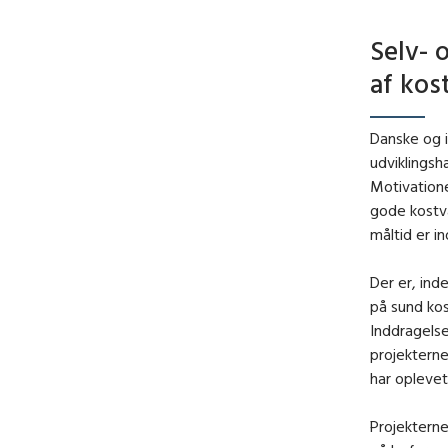
Selv- 
af kos
Danske og i
udviklingsh
Motivatione
gode kostva
måltid er in
Der er, ind
på sund ko
Inddragels
projekterne
har oplevet
Projekterne