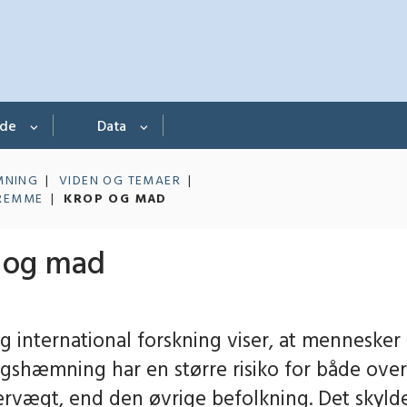
nde
Data
MNING
VIDEN OG TEMAER
FREMME
KROP OG MAD
 og mad
g international forskning viser, at menneske
ngshæmning har en større risiko for både ov
rvægt, end den øvrige befolkning. Det skylde