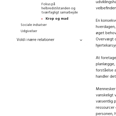
udviklings
Fokus på
velbefinde
helbredstilstanden og
tværfagligt samarbejde
Krop og mad
En konsekv
Sociale indsatser
hverdagen, 
Udgivelser
øget behov 
Overvægt og
Vold i nære relationer
hjertekars
At foretage
planlægge, 
forståelse 
handler det
Mennesker 
vanskeligt 
væsentlig p
ressourcer
personen, h