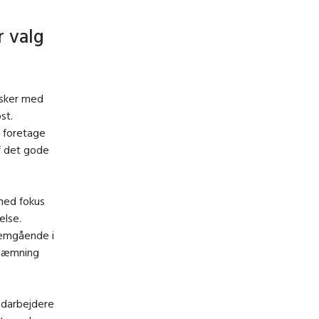
 valg
esker med
st.
t foretage
f det gode
 med fokus
else.
nemgående i
gshæmning
edarbejdere