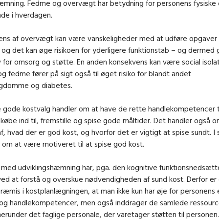
hæmning. Fedme og overvægt har betydning for personens fysiske 
nde i hverdagen.
ens af overvægt kan være vanskeligheder med at udføre opgaver 
og det kan øge risikoen for yderligere funktionstab – og dermed 
for omsorg og støtte. En anden konsekvens kan være social isolat
 fedme fører på sigt også til øget risiko for blandt andet
ygdomme og diabetes.
 gode kostvalg handler om at have de rette handlekompetencer ti
købe ind til, fremstille og spise gode måltider. Det handler også 
af, hvad der er god kost, og hvorfor det er vigtigt at spise sundt. I
 om at være motiveret til at spise god kost.
med udviklingshæmning har, pga. den kognitive funktionsnedsætte
ved at forstå og overskue nødvendigheden af sund kost. Derfor er
ræmis i kostplanlægningen, at man ikke kun har øje for personens
 og handlekompetencer, men også inddrager de samlede ressourc
erunder det faglige personale, der varetager støtten til personen.