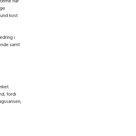
kterne har
ige
sund kost
edring i
rende samt
inket
d, fordi
magssansen,