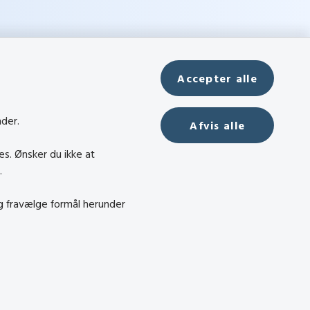
Accepter alle
nder.
Afvis alle
es. Ønsker du ikke at
.
og fravælge formål herunder
ndel
dighed