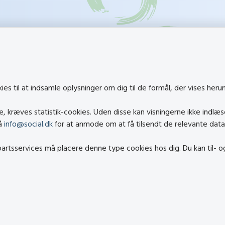
k
Besøg også
s til at indsamle oplysninger om dig til de formål, der vises heru
Social- og Boligstyrelsen
 kræves statistik-cookies. Uden disse kan visningerne ikke indlæs
al.dk
Socialministeriet
på
info@social.dk
for at anmode om at få tilsendt de relevante data
cial.dk
Hjælpemiddelbasen
epartsservices må placere denne type cookies hos dig. Du kan til- 
elighedserklæring
Center mod Menneskeha
en af cookies
Den Nationale Tolkemyn
atapolitik
Tilbudsportalen
Tolkeportalen