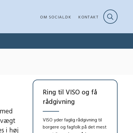
OM SOCIAL.DK
KONTAKT
Ring til VISO og få
rådgivning
r med
ervægt
VISO yder faglig rådgivning til
borgere og fagfolk på det mest
s i høj