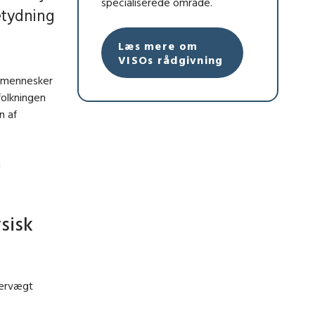
specialiserede område.
etydning
Læs mere om
VISOs rådgivning
 mennesker
folkningen
n af
n
sisk
vervægt