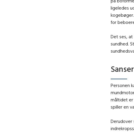
på boformer
ligeledes u
kogebøger. 
for beboer
Det ses, at 
sundhed. S
sundhedsvæs
Sanser
Personen ka
mundmotoris
måltidet er
spiller en v
Derudover s
indrekropss