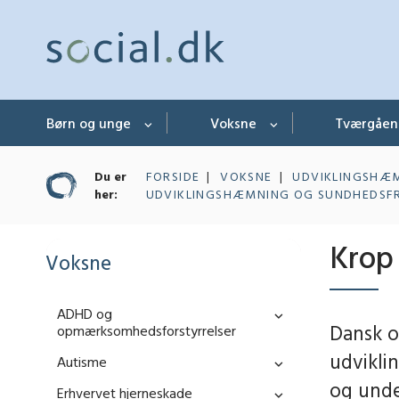
Børn og unge
Voksne
Tværgåe
Du er
FORSIDE
VOKSNE
UDVIKLINGSHÆ
her:
UDVIKLINGSHÆMNING OG SUNDHEDS
Krop
Voksne
ADHD og
Dansk o
opmærksomhedsforstyrrelser
udvikli
Autisme
og unde
Erhvervet hjerneskade