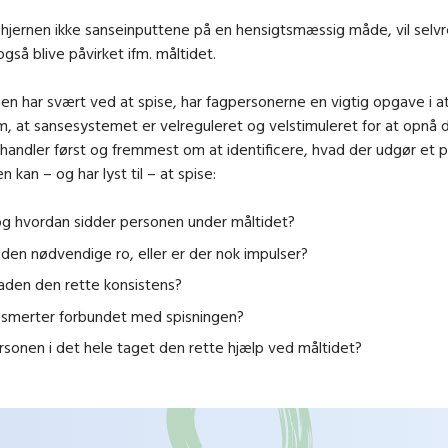
hjernen ikke sanseinputtene på en hensigtsmæssig måde, vil selv
også blive påvirket ifm. måltidet.
en har svært ved at spise, har fagpersonerne en vigtig opgave i a
, at sansesystemet er velreguleret og velstimuleret for at opnå
 handler først og fremmest om at identificere, hvad der udgør et p
 kan – og har lyst til – at spise:
og hvordan sidder personen under måltidet?
 den nødvendige ro, eller er der nok impulser?
aden den rette konsistens?
r smerter forbundet med spisningen?
rsonen i det hele taget den rette hjælp ved måltidet?