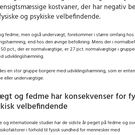
ensigtsmæssige kostvaner, der har negativ b
 fysiske og psykiske velbefindende.
g fedme, men også undervægt, forekommer i større omfang hos
ingshæmning, end hos den øvrige befolkning. Mens der i normalbe
 50 pct., der er normalvægtige, er 27 pct. normalvægtige i gruppe
d udviklingshæmning.
edes en stor gruppe borgere med udviklingshæmning, som er ente
e eller undervægtige.
gt og fedme har konsekvenser for fy
kisk velbefindende
e og internationale studier har de sidste år peget på fedme og o
isikofaktorer i forhold til fysisk sundhed for mennesker med