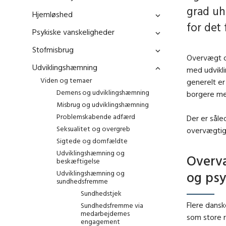
grad uh
Hjemløshed
for det
Psykiske vanskeligheder
Stofmisbrug
Overvægt o
Udviklingshæmning
med udvikl
Viden og temaer
generelt er
Demens og udviklingshæmning
borgere me
Misbrug og udviklingshæmning
Problemskabende adfærd
Der er sål
Seksualitet og overgreb
overvægtig
Sigtede og domfældte
Udviklingshæmning og
Overvæ
beskæftigelse
Udviklingshæmning og
og psy
sundhedsfremme
Sundhedstjek
Flere dansk
Sundhedsfremme via
medarbejdernes
som store r
engagement