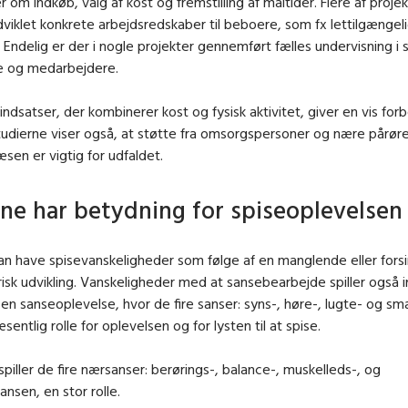
 om indkøb, valg af kost og fremstilling af måltider. Flere af proje
dviklet konkrete arbejdsredskaber til beboere, som fx lettilgængel
Endelig er der i nogle projekter gennemført fælles undervisning i 
e og medarbejdere.
indsatser, der kombinerer kost og fysisk aktivitet, giver en vis forb
tudierne viser også, at støtte fra omsorgspersoner og nære pårø
en er vigtig for udfaldet.
ne har betydning for spiseoplevelsen
n have spisevanskeligheder som følge af en manglende eller fors
k udvikling. Vanskeligheder med at sansebearbejde spiller også in
 en sanseoplevelse, hvor de fire sanser: syns-, høre-, lugte- og s
æsentlig rolle for oplevelsen og for lysten til at spise.
piller de fire nærsanser: berørings-, balance-, muskelleds-, og
ansen, en stor rolle.