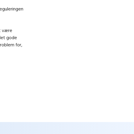
reguleringen
t være
 det gode
roblem for,