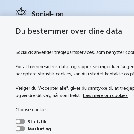
Du bestemmer over dine data
social.d
Lerchesgade 35, 5
5000 Odense C
Social.dk anvender tredjepartsservices, som benytter cookie
Tlf.:
72 42 37 00
Kontakt
info@sbst.dk
For at hjemmesidens data- og rapportvisninger kan fungere,
Om soci
sikkermail
acceptere statistik-cookies, kan du i stedet kontakte os 
About so
EAN-nr.: 5798000354838
Vælger du "Accepter alle", giver du samtykke til, at tredj
Tilgæng
CVR-nr.: 26144698
og ændre dit valg når som helst.
Læs mere om cookies
Om brug
Persond
Choose cookies
Statistik
Marketing