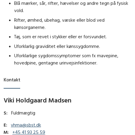
Blå mærker, sår, rifter, hævelser og andre tegn på fysisk
vold.
Rifter, ømhed, ubehag, væske eller blod ved
kønsorganerne.
Tøj, som er revet i stykker eller er forsvundet.
Uforklarlig graviditet eller kønssygdomme.
Uforklarlige sygdomssymptomer som fx mavepine,
hovedpine, gentagne urinvejsinfektioner.
Kontakt
Viki Holdgaard Madsen
S:
Fuldmægtig
E:
vhma@sbst.dk
M:
+45 41 93 25 59