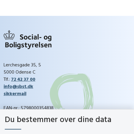
Lerchesgade 35, 5
5000 Odense C
Tlf.:
72 42 37 00
info@sbst.dk
sikkermail
EAN-nr.: 5798000354838
CVR-nr.: 26144698
Du bestemmer over dine data