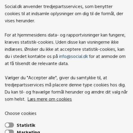
social.dk
Social.dk anvender tredjepartsservices, som benytter
cookies til at indsamle oplysninger om dig til de formål, der
vises herunder.
Kontakt
Om social.dk
For at hjemmesidens data- og rapportvisninger kan fungere,
About social.dk
kræves statistik-cookies. Uden disse kan visningerne ikke
indlæses. Ønsker du ikke at acceptere statistik-cookies, kan
Tilgængelighedserklæring
du i stedet kontakte os på
info@social.dk
for at anmode om
Om brugen af cookies
at få tilsendt de relevante data.
Persondatapolitik
Vælger du "Accepter alle", giver du samtykke til, at
tredjepartsservices må placere denne type cookies hos dig.
Besøg også
Du kan til- og fravælge formål herunder og ændre dit valg når
som helst.
Læs mere om cookies
Social- og Boligstyrelsen
Choose cookies
Socialministeriet
Statistik
Hjælpemiddelbasen
Marketing