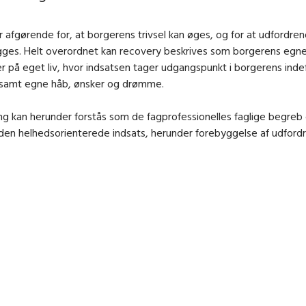
r afgørende for, at borgerens trivsel kan øges, og for at udfordr
gges. Helt overordnet kan recovery beskrives som borgerens egn
r på eget liv, hvor indsatsen tager udgangspunkt i borgerens inde
 samt egne håb, ønsker og drømme.
ing kan herunder forstås som de fagprofessionelles faglige begre
den helhedsorienterede indsats, herunder forebyggelse af udford