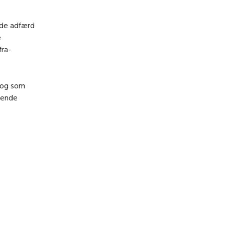
ende adfærd
e
fra-
b og som
rende