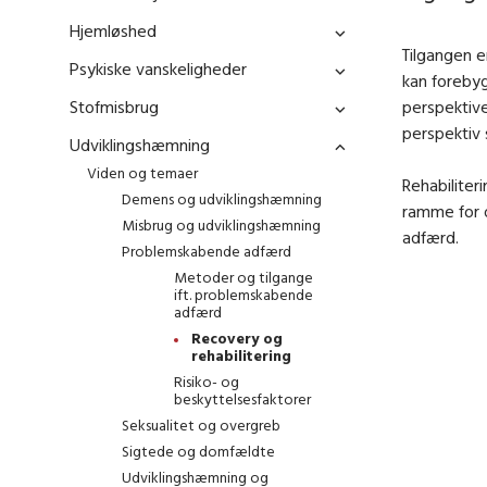
Hjemløshed
Tilgangen e
Psykiske vanskeligheder
kan foreby
Stofmisbrug
perspektive
perspektiv
Udviklingshæmning
Viden og temaer
Rehabiliter
Demens og udviklingshæmning
ramme for 
Misbrug og udviklingshæmning
adfærd.
Problemskabende adfærd
Metoder og tilgange
ift. problemskabende
adfærd
Recovery og
rehabilitering
Risiko- og
beskyttelsesfaktorer
Seksualitet og overgreb
Sigtede og domfældte
Udviklingshæmning og