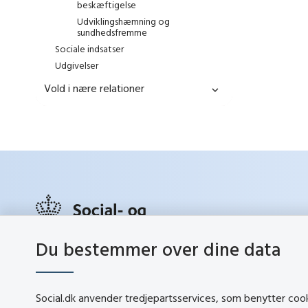
beskæftigelse
Udviklingshæmning og
sundhedsfremme
Sociale indsatser
Udgivelser
Vold i nære relationer
Du bestemmer over dine data
social.d
Lerchesgade 35, 5
5000 Odense C
Social.dk anvender tredjepartsservices, som benytter cookie
Tlf.:
72 42 37 00