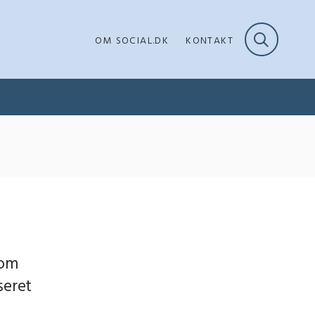
OM SOCIAL.DK
KONTAKT
som
seret