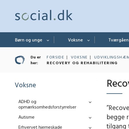
Børn og unge
Voksne
Tværgåe
Du er
FORSIDE
VOKSNE
UDVIKLINGSHÆ
her:
RECOVERY OG REHABILITERING
Recov
Voksne
ADHD og
”Recove
opmærksomhedsforstyrrelser
begge r
Autisme
tilgang 
Erhvervet hjerneskade