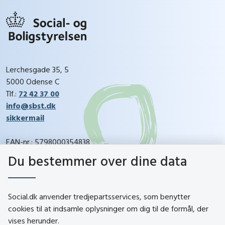
Lerchesgade 35, 5
5000 Odense C
Tlf.:
72 42 37 00
info@sbst.dk
sikkermail
EAN-nr.: 5798000354838
CVR-nr.: 26144698
Du bestemmer over dine data
social.dk
Social.dk anvender tredjepartsservices, som benytter
cookies til at indsamle oplysninger om dig til de formål, der
vises herunder.
Kontakt