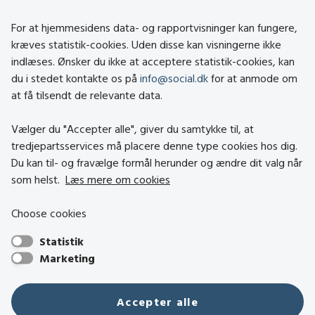
Om social.dk
For at hjemmesidens data- og rapportvisninger kan fungere,
About social.dk
kræves statistik-cookies. Uden disse kan visningerne ikke
indlæses. Ønsker du ikke at acceptere statistik-cookies, kan
Tilgængelighedserklæring
du i stedet kontakte os på
info@social.dk
for at anmode om
Om brugen af cookies
at få tilsendt de relevante data.
Persondatapolitik
Vælger du "Accepter alle", giver du samtykke til, at
tredjepartsservices må placere denne type cookies hos dig.
Besøg også
Du kan til- og fravælge formål herunder og ændre dit valg når
som helst.
Læs mere om cookies
Social- og Boligstyrelsen
Choose cookies
Socialministeriet
Statistik
Hjælpemiddelbasen
Marketing
Center mod Menneskehandel
Den Nationale Tolkemyndighed
Accepter alle
Tilbudsportalen