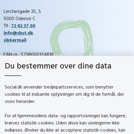
Lerchesgade 35, 5
5000 Odense C
Tlf.:
72 42 37 00
info@sbst.dk
sikkermail
EAN-nr.: 5798000354838
CVR-nr.: 26144698
Du bestemmer over dine data
social.dk
Social.dk anvender tredjepartsservices, som benytter
cookies til at indsamle oplysninger om dig til de formål, der
vises herunder.
Kontakt
Om social.dk
For at hjemmesidens data- og rapportvisninger kan fungere,
About social.dk
kræves statistik-cookies. Uden disse kan visningerne ikke
indlæses. Ønsker du ikke at acceptere statistik-cookies, kan
Tilgængelighedserklæring