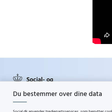
Du bestemmer over dine data
social.d
Lerchesgade 35, 5
5000 Odense C
Social.dk anvender tredjepartsservices, som benytter cookie