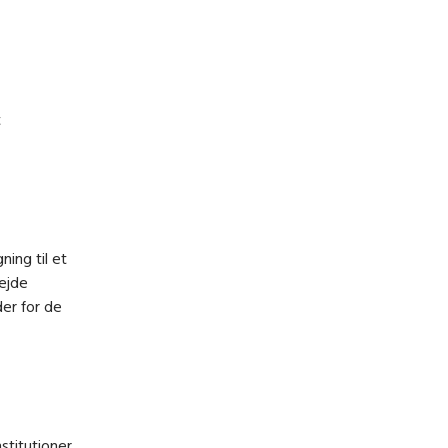
t
ning til et
bejde
er for de
stitutioner,