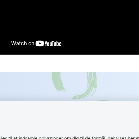
k
Besøg også
s til at indsamle oplysninger om dig til de formål, der vises heru