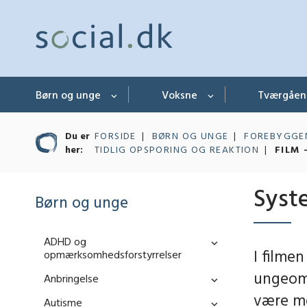
Børn og unge
Voksne
Tværgåe
Du er
FORSIDE
BØRN OG UNGE
FOREBYGGEN
her:
TIDLIG OPSPORING OG REAKTION
FILM 
Syst
Børn og unge
ADHD og
I filme
opmærksomhedsforstyrrelser
ungeomr
Anbringelse
være me
Autisme