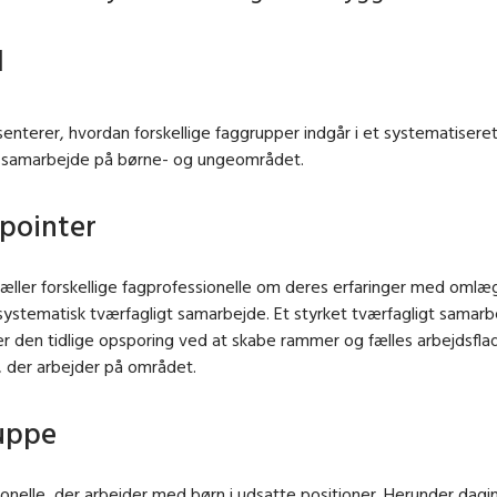
l
enterer, hvordan forskellige faggrupper indgår i et systematisere
t samarbejde på børne- og ungeområdet.
pointer
rtæller forskellige fagprofessionelle om deres erfaringer med omlæg
systematisk tværfagligt samarbejde. Et styrket tværfagligt samar
r den tidlige opsporing ved at skabe rammer og fælles arbejdsflad
 der arbejder på området.
uppe
onelle, der arbejder med børn i udsatte positioner. Herunder dagin