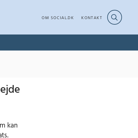
OM SOCIAL.DK
KONTAKT
bejde
om kan
ts.