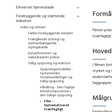
Erhvervet hjerneskade
Formå
Forebyggende og støttende
indsatser
Viden og temaer
Filmen præs
Fælles forebyggende mindset
tværfaglig
Tværgående strategi og
sammenhængende
styringskæde
Hoved
Datainformeret og
vidensbaseret praksis
Tidlig opsporing og reaktion
I filmen fo
Opsporingsmodellen -
styrket og 
Systematiske
understøtte
trivselsvurderinger og
tidlig opsporing
faggrupper,
Håndbog - Seks faglige
kernekomponenter i
den tidlige opsporing
Målgr
Film -
Systematiseret
tværfagligt
Fagprofessi