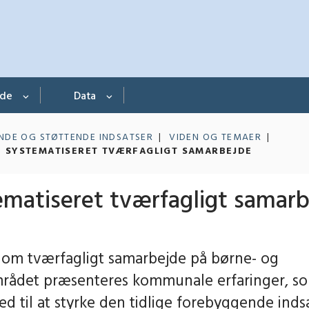
nde
Data
DE OG STØTTENDE INDSATSER
VIDEN OG TEMAER
- SYSTEMATISERET TVÆRFAGLIGT SAMARBEJDE
ematiseret tværfagligt samar
n om tværfagligt samarbejde på børne- og
ådet præsenteres kommunale erfaringer, s
d til at styrke den tidlige forebyggende indsa