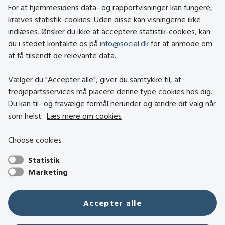
For at hjemmesidens data- og rapportvisninger kan fungere,
About social.dk
kræves statistik-cookies. Uden disse kan visningerne ikke
indlæses. Ønsker du ikke at acceptere statistik-cookies, kan
Tilgængelighedserklæring
du i stedet kontakte os på
info@social.dk
for at anmode om
Om brugen af cookies
at få tilsendt de relevante data.
Persondatapolitik
Vælger du "Accepter alle", giver du samtykke til, at
tredjepartsservices må placere denne type cookies hos dig.
Besøg også
Du kan til- og fravælge formål herunder og ændre dit valg når
som helst.
Læs mere om cookies
Social- og Boligstyrelsen
Choose cookies
Socialministeriet
Statistik
Hjælpemiddelbasen
Marketing
Center mod Menneskehandel
Den Nationale Tolkemyndighed
Accepter alle
Tilbudsportalen