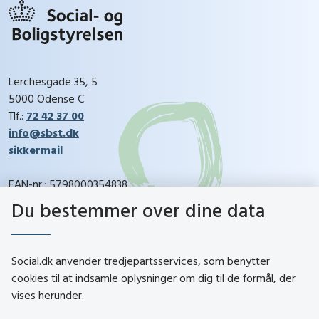
Lerchesgade 35, 5
5000 Odense C
Tlf.:
72 42 37 00
info@sbst.dk
sikkermail
EAN-nr.: 5798000354838
CVR-nr.: 26144698
Du bestemmer over dine data
social.dk
Social.dk anvender tredjepartsservices, som benytter
cookies til at indsamle oplysninger om dig til de formål, der
vises herunder.
Kontakt
Om social.dk