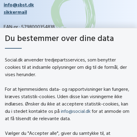
info@sbst.dk
sikkermail
EAN-nr.: 5798000354838
CVR-nr.: 26144698
Du bestemmer over dine data
social.dk
Social.dk anvender tredjepartsservices, som benytter
cookies til at indsamle oplysninger om dig til de formål, der
vises herunder.
Kontakt
Om social.dk
For at hjemmesidens data- og rapportvisninger kan fungere,
About social.dk
kræves statistik-cookies. Uden disse kan visningerne ikke
indlæses. Ønsker du ikke at acceptere statistik-cookies, kan
Tilgængelighedserklæring
du i stedet kontakte os på
info@social.dk
for at anmode om
Om brugen af cookies
at få tilsendt de relevante data.
Persondatapolitik
Vælger du "Accepter alle", giver du samtykke til, at