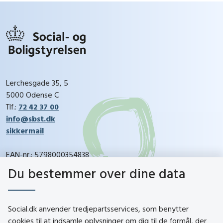
Lerchesgade 35, 5
5000 Odense C
Tlf.:
72 42 37 00
info@sbst.dk
sikkermail
EAN-nr.: 5798000354838
CVR-nr.: 26144698
Du bestemmer over dine data
social.dk
Social.dk anvender tredjepartsservices, som benytter
cookies til at indsamle oplysninger om dig til de formål, der