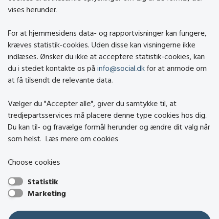
vises herunder.
Kontakt
Om social.dk
For at hjemmesidens data- og rapportvisninger kan fungere,
About social.dk
kræves statistik-cookies. Uden disse kan visningerne ikke
indlæses. Ønsker du ikke at acceptere statistik-cookies, kan
Tilgængelighedserklæring
du i stedet kontakte os på
info@social.dk
for at anmode om
Om brugen af cookies
at få tilsendt de relevante data.
Persondatapolitik
Vælger du "Accepter alle", giver du samtykke til, at
tredjepartsservices må placere denne type cookies hos dig.
Besøg også
Du kan til- og fravælge formål herunder og ændre dit valg når
som helst.
Læs mere om cookies
Social- og Boligstyrelsen
Choose cookies
Socialministeriet
Statistik
Hjælpemiddelbasen
Marketing
Center mod Menneskehandel
Den Nationale Tolkemyndighed