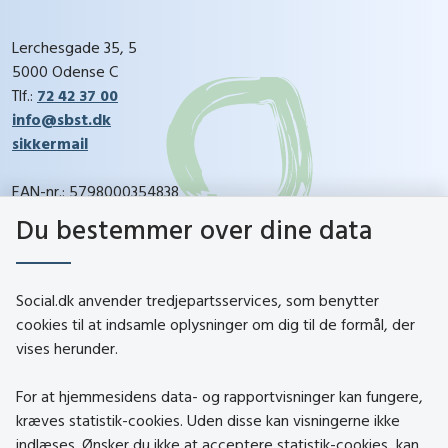
Lerchesgade 35, 5
5000 Odense C
Tlf.:
72 42 37 00
info@sbst.dk
sikkermail
EAN-nr.: 5798000354838
CVR-nr.: 26144698
Du bestemmer over dine data
social.dk
Social.dk anvender tredjepartsservices, som benytter
cookies til at indsamle oplysninger om dig til de formål, der
vises herunder.
Kontakt
Om social.dk
For at hjemmesidens data- og rapportvisninger kan fungere,
About social.dk
kræves statistik-cookies. Uden disse kan visningerne ikke
indlæses. Ønsker du ikke at acceptere statistik-cookies, kan
Tilgængelighedserklæring