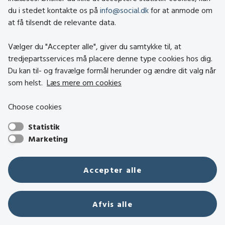
du i stedet kontakte os på
info@social.dk
for at anmode om
Om brugen af cookies
at få tilsendt de relevante data.
Persondatapolitik
Vælger du "Accepter alle", giver du samtykke til, at
tredjepartsservices må placere denne type cookies hos dig.
Besøg også
Du kan til- og fravælge formål herunder og ændre dit valg når
som helst.
Læs mere om cookies
Social- og Boligstyrelsen
Choose cookies
Socialministeriet
Statistik
Hjælpemiddelbasen
Marketing
Center mod Menneskehandel
Den Nationale Tolkemyndighed
Accepter alle
Tilbudsportalen
Tolkeportalen
Afvis alle