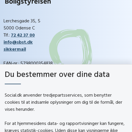
Lerchesgade 35, 5
5000 Odense C
Tlf.:
72 42 37 00
info@sbst.dk
sikkermail
EAN-nr.: 5798000354838
CVR-nr.: 26144698
Du bestemmer over dine data
social.dk
Social.dk anvender tredjepartsservices, som benytter
cookies til at indsamle oplysninger om dig til de formål, der
vises herunder.
Kontakt
Om social.dk
For at hjemmesidens data- og rapportvisninger kan fungere,
About social.dk
kræves statistik-cookies. Uden disse kan visningerne ikke