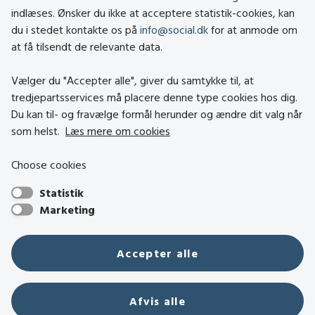
indlæses. Ønsker du ikke at acceptere statistik-cookies, kan
Tilgængelighedserklæring
du i stedet kontakte os på
info@social.dk
for at anmode om
Om brugen af cookies
at få tilsendt de relevante data.
Persondatapolitik
Vælger du "Accepter alle", giver du samtykke til, at
tredjepartsservices må placere denne type cookies hos dig.
Besøg også
Du kan til- og fravælge formål herunder og ændre dit valg når
som helst.
Læs mere om cookies
Social- og Boligstyrelsen
Choose cookies
Socialministeriet
Statistik
Hjælpemiddelbasen
Marketing
Center mod Menneskehandel
Den Nationale Tolkemyndighed
Accepter alle
Tilbudsportalen
Tolkeportalen
Afvis alle