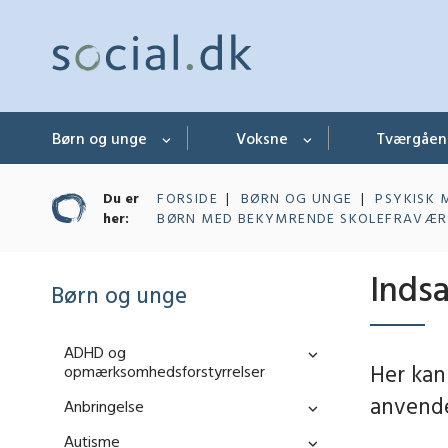
Børn og unge
Voksne
Tværgåe
Du er
FORSIDE
BØRN OG UNGE
PSYKISK 
her:
BØRN MED BEKYMRENDE SKOLEFRAVÆR
Inds
Børn og unge
ADHD og
Her kan
opmærksomhedsforstyrrelser
anvende
Anbringelse
Autisme