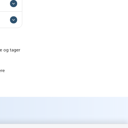
de og tager
ere