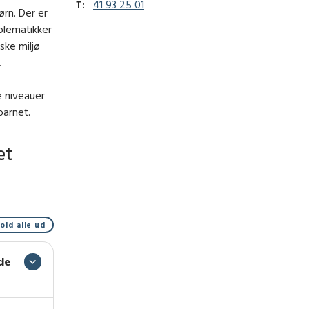
T:
41 93 25 01
ørn. Der er
blematikker
ske miljø
.
e niveauer
barnet.
et
old alle ud
de