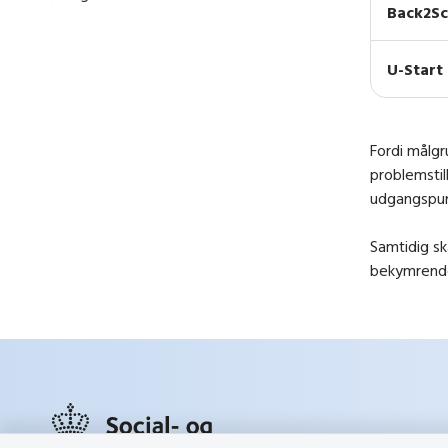
Back2Sc
U-Start
Fordi målgr
problemstil
udgangspunk
Samtidig sk
bekymrende 