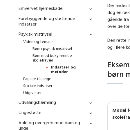
Der findes 
Erhvervet hjerneskade
dog en rækk
Forebyggende og støttende
gående fra
indsatser
over de for
Psykisk mistrivsel
Den rette i
Viden og temaer
og i flere k
Børn i psykisk mistrivsel
Børn med bekymrende
skolefravær
Eksemp
Indsatser og
metoder
børn 
Faglige tilgange
Sociale indsatser
Udgivelser
Udviklingshæmning
Model f
Ungestøtte
skolefr
Vold og overgreb mod børn og
unge