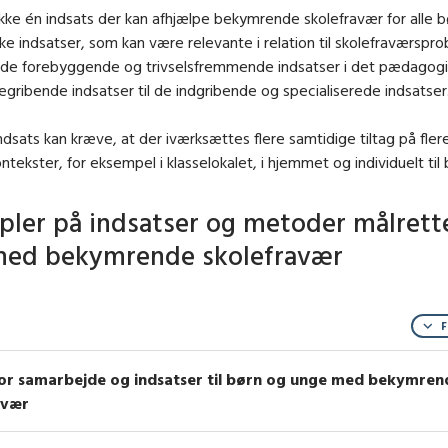
ikke én indsats der kan afhjælpe bekymrende skolefravær for alle b
e indsatser, som kan være relevante i relation til skolefraværspro
 de forebyggende og trivselsfremmende indsatser i det pædagogi
egribende indsatser til de indgribende og specialiserede indsatser
ndsats kan kræve, at der iværksættes flere samtidige tiltag på fler
ontekster, for eksempel i klasselokalet, i hjemmet og individuelt til 
ler på indsatser og metoder målrett
med bekymrende skolefravær
F
or samarbejde og indsatser til børn og unge med bekymren
avær