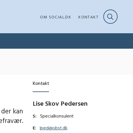
OM SOCIAL.DK
KONTAKT
Kontakt
Lise Skov Pedersen
 der kan
S:
Specialkonsulent
efravær.
E:
lped@sbst.dk