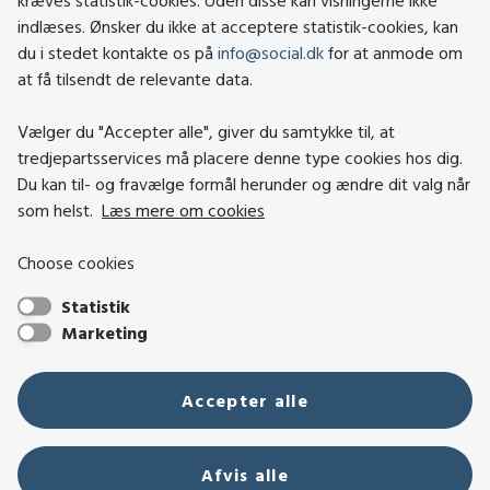
kræves statistik-cookies. Uden disse kan visningerne ikke
indlæses. Ønsker du ikke at acceptere statistik-cookies, kan
Tilgængelighedserklæring
du i stedet kontakte os på
info@social.dk
for at anmode om
Om brugen af cookies
at få tilsendt de relevante data.
Persondatapolitik
Vælger du "Accepter alle", giver du samtykke til, at
tredjepartsservices må placere denne type cookies hos dig.
Besøg også
Du kan til- og fravælge formål herunder og ændre dit valg når
som helst.
Læs mere om cookies
Social- og Boligstyrelsen
Choose cookies
Socialministeriet
Statistik
Hjælpemiddelbasen
Marketing
Center mod Menneskehandel
Den Nationale Tolkemyndighed
Accepter alle
Tilbudsportalen
Tolkeportalen
Afvis alle