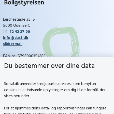
Lerchesgade 35, 5
5000 Odense C
Tlf.:
72 42 37 00
info@sbst.dk
sikkermail
EAN-nr.: 5798000354838
CVR-nr.: 26144698
Du bestemmer over dine data
social.dk
Social.dk anvender tredjepartsservices, som benytter
cookies til at indsamle oplysninger om dig til de formål, der
vises herunder.
Kontakt
Om social.dk
For at hjemmesidens data- og rapportvisninger kan fungere,
About social.dk