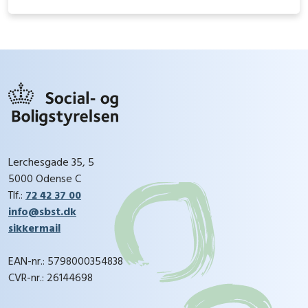
Lerchesgade 35, 5
5000 Odense C
Tlf.:
72 42 37 00
info@sbst.dk
sikkermail
EAN-nr.: 5798000354838
CVR-nr.: 26144698