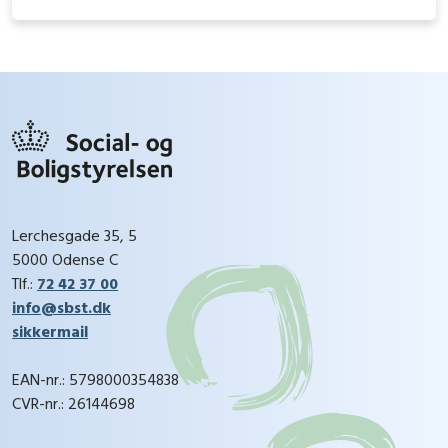
Lerchesgade 35, 5
5000 Odense C
Tlf.:
72 42 37 00
info@sbst.dk
sikkermail
EAN-nr.: 5798000354838
CVR-nr.: 26144698